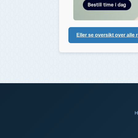
Eller se oversikt over alle 
H