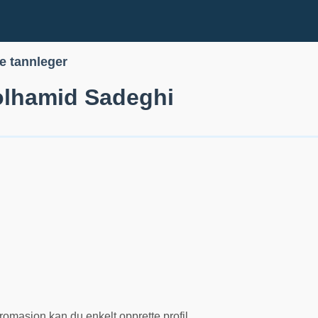
le tannleger
lhamid Sadeghi
romasjon kan du enkelt opprette profil