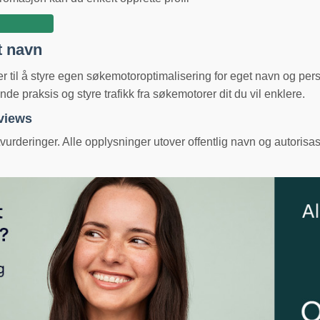
t navn
ger til å styre egen søkemotoroptimalisering for eget navn og pe
e praksis og styre trafikk fra søkemotorer dit du vil enklere.
eviews
urderinger. Alle opplysninger utover offentlig navn og autorisas