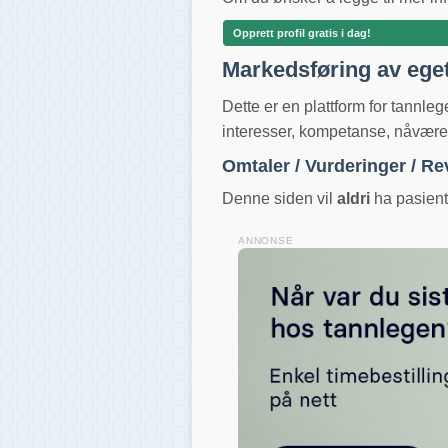
Opprett profil gratis i dag!
Markedsføring av ege
Dette er en plattform for tannle
interesser, kompetanse, nåværend
Omtaler / Vurderinger / R
Denne siden vil
aldri
ha pasientv
ANNONSE