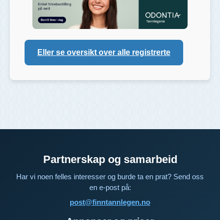
Eller se oversikt over alle registrerte
Partnerskap og samarbeid
Har vi noen felles interesser og burde ta en prat? Send oss
en e-post på:
post@finntannlegen.no