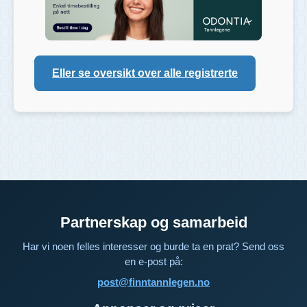
Eller se oversikt over alle registrerte
Partnerskap og samarbeid
Har vi noen felles interesser og burde ta en prat? Send oss
en e-post på:
post@finntannlegen.no