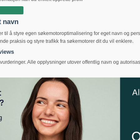
t navn
ger til å styre egen søkemotoroptimalisering for eget navn og pe
e praksis og styre trafikk fra søkemotorer dit du vil enklere.
eviews
urderinger. Alle opplysninger utover offentlig navn og autorisas