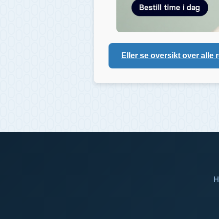
Eller se oversikt over alle 
H