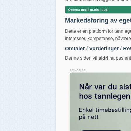
Opprett profil gratis i dag!
Markedsføring av ege
Dette er en plattform for tannle
interesser, kompetanse, nåværend
Omtaler / Vurderinger / R
Denne siden vil
aldri
ha pasientv
ANNONSE