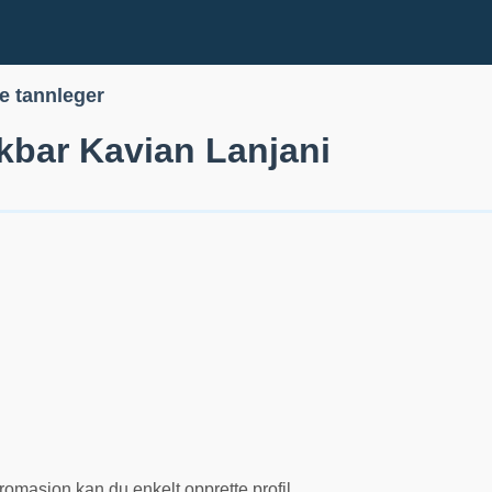
le tannleger
Akbar Kavian Lanjani
romasjon kan du enkelt opprette profil