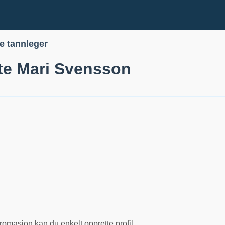
le tannleger
te Mari Svensson
romasjon kan du enkelt opprette profil