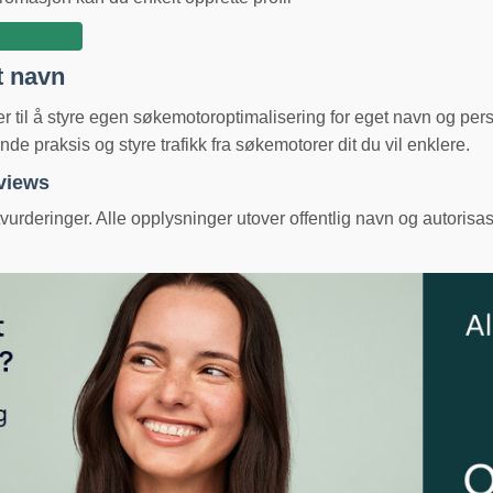
t navn
ger til å styre egen søkemotoroptimalisering for eget navn og pe
e praksis og styre trafikk fra søkemotorer dit du vil enklere.
eviews
urderinger. Alle opplysninger utover offentlig navn og autorisas