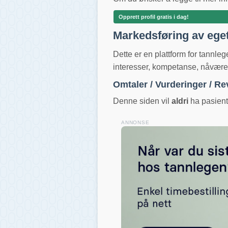
Opprett profil gratis i dag!
Markedsføring av ege
Dette er en plattform for tannle
interesser, kompetanse, nåværend
Omtaler / Vurderinger / R
Denne siden vil
aldri
ha pasientv
ANNONSE