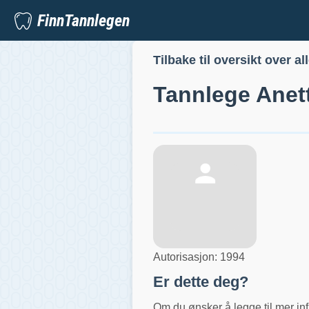
FinnTannlegen
Tilbake til oversikt over al
Tannlege
Anet
Autorisasjon:
1994
Er dette deg?
Om du ønsker å legge til mer inf