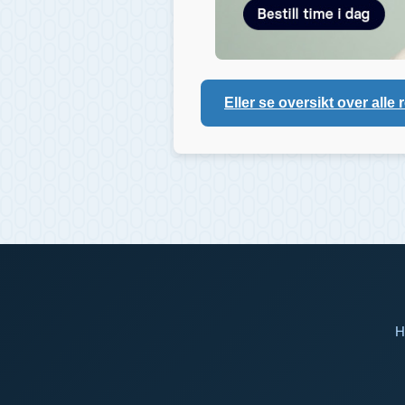
Eller se oversikt over alle 
H