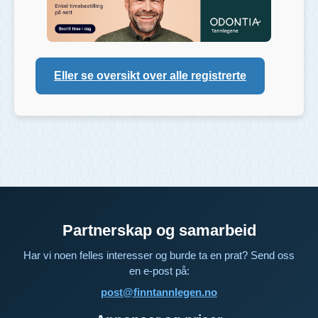
Eller se oversikt over alle registrerte
Partnerskap og samarbeid
Har vi noen felles interesser og burde ta en prat? Send oss
en e-post på:
post@finntannlegen.no