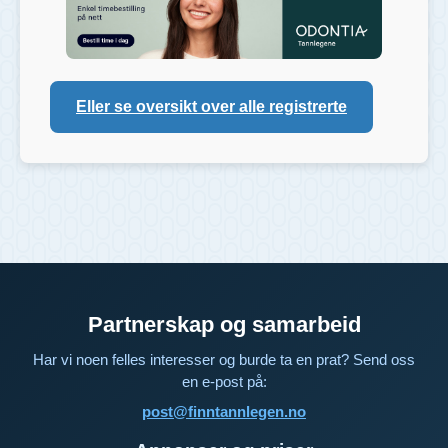
Eller se oversikt over alle registrerte
Partnerskap og samarbeid
Har vi noen felles interesser og burde ta en prat? Send oss
en e-post på:
post@finntannlegen.no