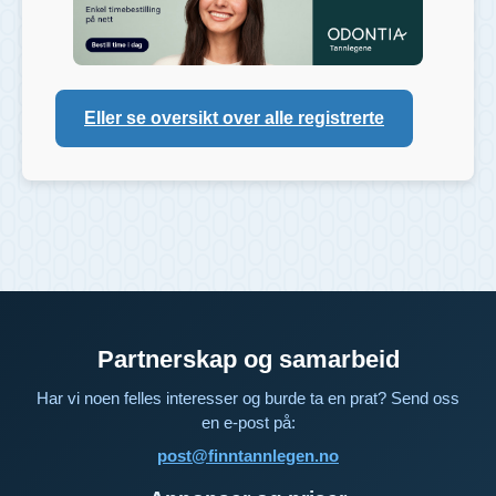
Eller se oversikt over alle registrerte
Partnerskap og samarbeid
Har vi noen felles interesser og burde ta en prat? Send oss
en e-post på:
post@finntannlegen.no