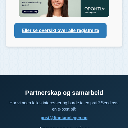
Eller se oversikt over alle registrerte
Partnerskap og samarbeid
Har vi noen felles interesser og burde ta en prat? Send oss
en e-post på:
post@finntannlegen.no