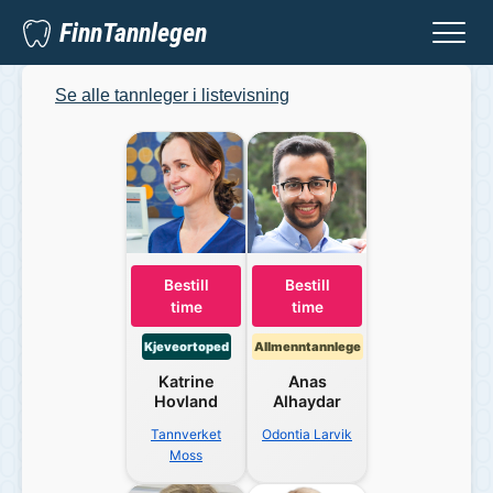
FinnTannlegen
Se alle tannleger i listevisning
Bestill
Bestill
time
time
Kjeveortoped
Allmenntannlege
Katrine
Anas
Hovland
Alhaydar
Tannverket
Odontia Larvik
Moss