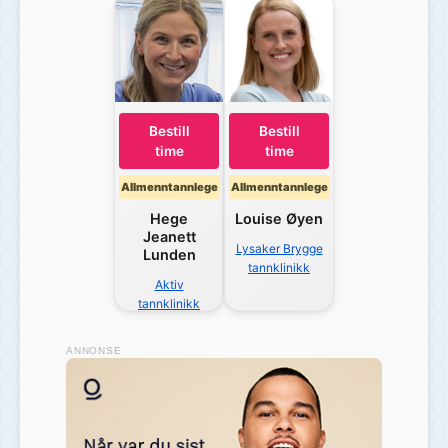
Bestill
Bestill
time
time
Allmenntannlege
Allmenntannlege
Hege
Louise
Øyen
Jeanett
Lysaker Brygge
Lunden
tannklinikk
Aktiv
tannklinikk
ANNONSE