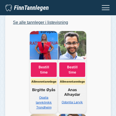
FinnTannlegen
Se alle tannleger i listevisning
Bestill
Bestill
time
time
Allmenntannlege
Allmenntannlege
Birgitte
Øyås
Anas
Alhaydar
Opalia
Odontia Larvik
tannklinikk
Trondheim