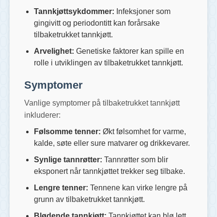
Tannkjøttsykdommer:
Infeksjoner som
gingivitt og periodontitt kan forårsake
tilbaketrukket tannkjøtt.
Arvelighet:
Genetiske faktorer kan spille en
rolle i utviklingen av tilbaketrukket tannkjøtt.
Symptomer
Vanlige symptomer på tilbaketrukket tannkjøtt
inkluderer:
Følsomme tenner:
Økt følsomhet for varme,
kalde, søte eller sure matvarer og drikkevarer.
Synlige tannrøtter:
Tannrøtter som blir
eksponert når tannkjøttet trekker seg tilbake.
Lengre tenner:
Tennene kan virke lengre på
grunn av tilbaketrukket tannkjøtt.
Blødende tannkjøtt:
Tannkjøttet kan blø lett,