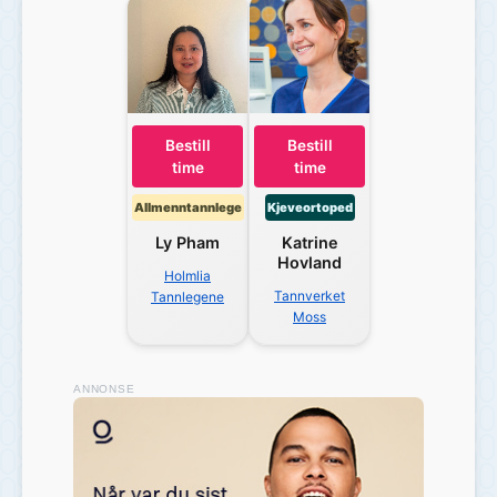
Bestill
Bestill
time
time
Allmenntannlege
Kjeveortoped
Ly
Pham
Katrine
Hovland
Holmlia
Tannverket
Tannlegene
Moss
ANNONSE