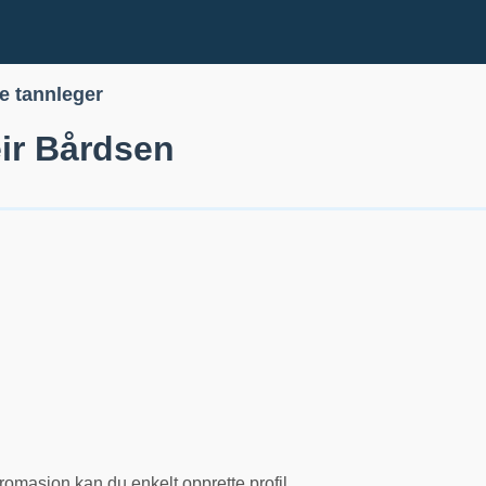
le tannleger
ir Bårdsen
romasjon kan du enkelt opprette profil