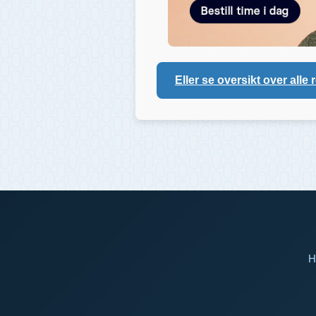
Eller se oversikt over alle 
H