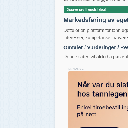
Opprett profil gratis i dag!
Markedsføring av ege
Dette er en plattform for tannle
interesser, kompetanse, nåværend
Omtaler / Vurderinger / R
Denne siden vil
aldri
ha pasientv
ANNONSE