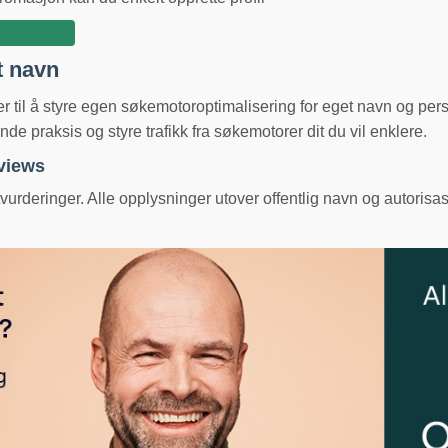
t navn
ger til å styre egen søkemotoroptimalisering for eget navn og pe
e praksis og styre trafikk fra søkemotorer dit du vil enklere.
eviews
urderinger. Alle opplysninger utover offentlig navn og autorisas