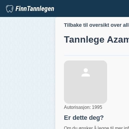
FinnTannlegen
Tilbake til oversikt over al
Tannlege
Azam
Autorisasjon:
1995
Er dette deg?
Om du ønsker å legge til mer inf