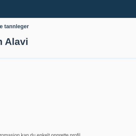
le tannleger
 Alavi
romasjon kan du enkelt opprette profil