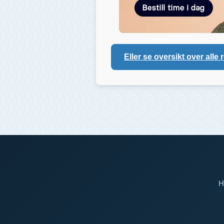
Eller se oversikt over alle 
H