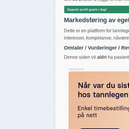
Opprett profil gratis i dag!
Markedsføring av ege
Dette er en plattform for tannle
interesser, kompetanse, nåværend
Omtaler / Vurderinger / R
Denne siden vil
aldri
ha pasientv
ANNONSE