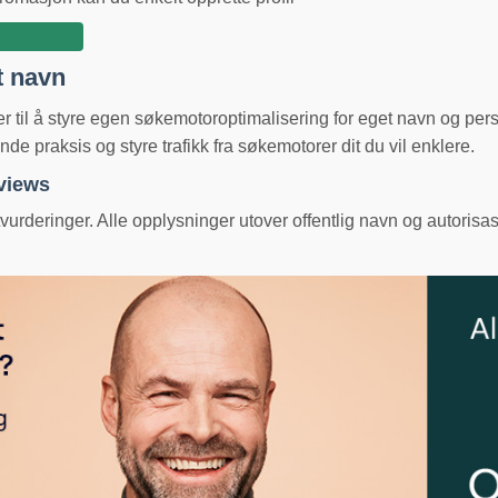
t navn
ger til å styre egen søkemotoroptimalisering for eget navn og pe
e praksis og styre trafikk fra søkemotorer dit du vil enklere.
eviews
urderinger. Alle opplysninger utover offentlig navn og autorisas