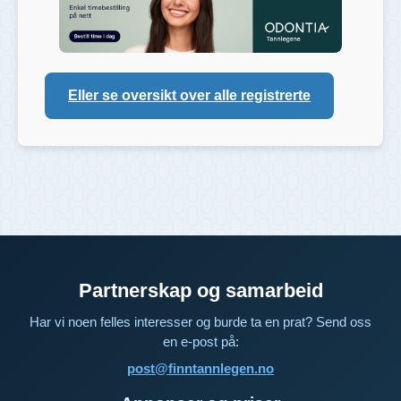
Eller se oversikt over alle registrerte
Partnerskap og samarbeid
Har vi noen felles interesser og burde ta en prat? Send oss
en e-post på:
post@finntannlegen.no