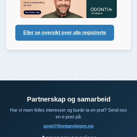
Eller se oversikt over alle registrerte
Partnerskap og samarbeid
Har vi noen felles interesser og burde ta en prat? Send oss
en e-post på:
post@finntannlegen.no