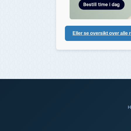
Eller se oversikt over alle 
H