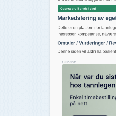
Opprett profil gratis i dag!
Markedsføring av ege
Dette er en plattform for tannle
interesser, kompetanse, nåværend
Omtaler / Vurderinger / R
Denne siden vil
aldri
ha pasientv
ANNONSE