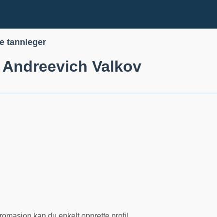
le tannleger
 Andreevich Valkov
romasjon kan du enkelt opprette profil