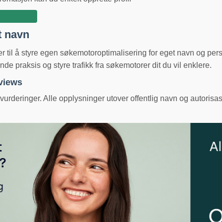
t navn
ger til å styre egen søkemotoroptimalisering for eget navn og pe
e praksis og styre trafikk fra søkemotorer dit du vil enklere.
eviews
urderinger. Alle opplysninger utover offentlig navn og autorisas