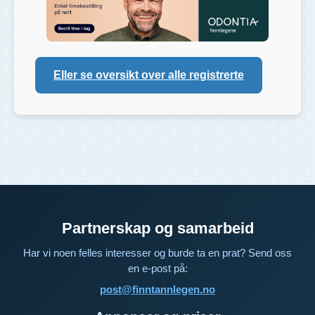
Eller se oversikt over alle registrerte
Partnerskap og samarbeid
Har vi noen felles interesser og burde ta en prat? Send oss
en e-post på:
post@finntannlegen.no