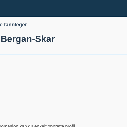
le tannleger
k Bergan-Skar
romasjon kan du enkelt opprette profil