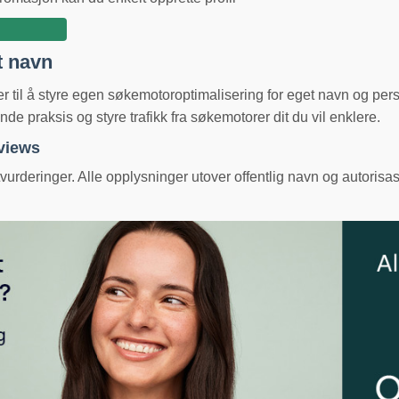
t navn
ger til å styre egen søkemotoroptimalisering for eget navn og pe
e praksis og styre trafikk fra søkemotorer dit du vil enklere.
eviews
urderinger. Alle opplysninger utover offentlig navn og autorisas