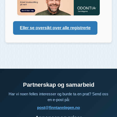
Eller se oversikt over alle registrerte
Partnerskap og samarbeid
Har vi noen felles interesser og burde ta en prat? Send oss
en e-post på:
post@finntannlegen.no