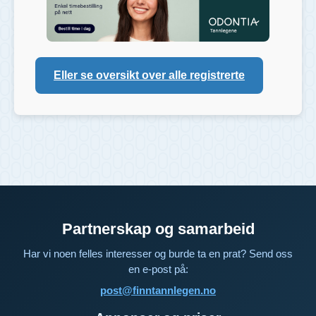
Eller se oversikt over alle registrerte
Partnerskap og samarbeid
Har vi noen felles interesser og burde ta en prat? Send oss
en e-post på:
post@finntannlegen.no