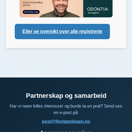
Eller se oversikt over alle registrerte
Partnerskap og samarbeid
Har vi noen felles interesser og burde ta en prat? Send oss
en e-post på:
post@finntannlegen.no