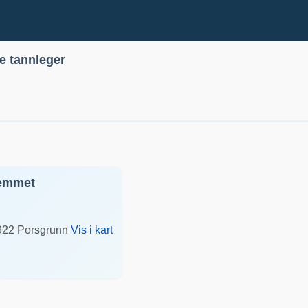
le tannleger
jemmet
922
Porsgrunn
Vis i kart