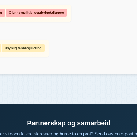
er
Gjennomsiktig regulering/alignere
Usynlig tannregulering
Partnerskap og samarbeid
ar vi noen felles interesser og burde ta en prat? Send oss en e-post p