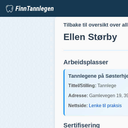
FinnTannlegen
Tilbake til oversikt over al
Ellen Størby
Arbeidsplasser
Tannlegene på Søsterh
Tittel/Stilling:
Tannlege
Adresse:
Gamlevegen 19
,
3
Nettside:
Lenke til praksis
Sertifisering