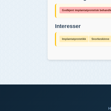
Godkjent implantatprotetisk behandl
Interesser
Implantatprotetikk
Snorkeskinne
H