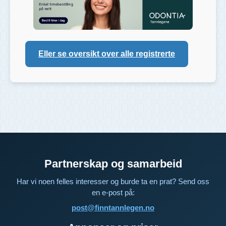
Eller se oversikt over alle registrerte
Partnerskap og samarbeid
Har vi noen felles interesser og burde ta en prat? Send oss
en e-post på:
post@finntannlegen.no