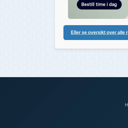
Eller se oversikt over alle 
H