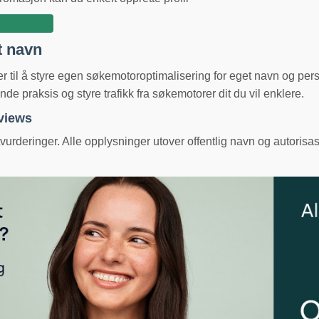
t navn
ger til å styre egen søkemotoroptimalisering for eget navn og pe
e praksis og styre trafikk fra søkemotorer dit du vil enklere.
eviews
urderinger. Alle opplysninger utover offentlig navn og autorisas