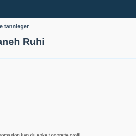
le tannleger
aneh Ruhi
romasjon kan du enkelt opprette profil