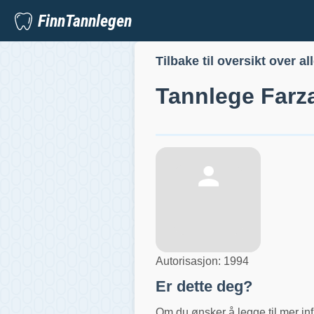
FinnTannlegen
Tilbake til oversikt over al
Tannlege
Farz
Autorisasjon:
1994
Er dette deg?
Om du ønsker å legge til mer inf