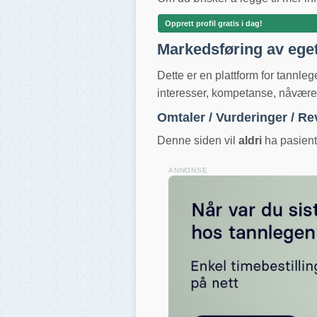
Opprett profil gratis i dag!
Markedsføring av ege
Dette er en plattform for tannle
interesser, kompetanse, nåværend
Omtaler / Vurderinger / R
Denne siden vil
aldri
ha pasientv
ANNONSE