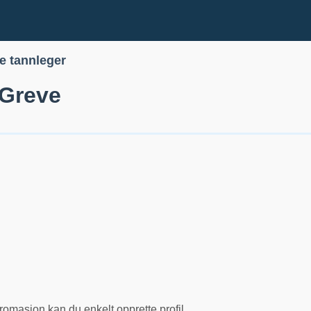
le tannleger
 Greve
romasjon kan du enkelt opprette profil