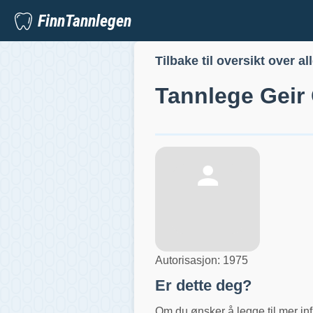
FinnTannlegen
Tilbake til oversikt over al
Tannlege
Geir
Autorisasjon:
1975
Er dette deg?
Om du ønsker å legge til mer inf