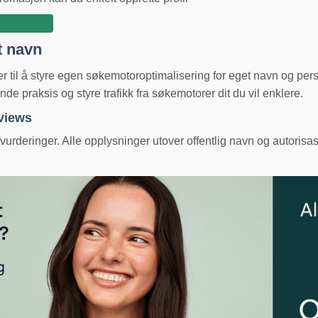
t navn
ger til å styre egen søkemotoroptimalisering for eget navn og pe
e praksis og styre trafikk fra søkemotorer dit du vil enklere.
eviews
urderinger. Alle opplysninger utover offentlig navn og autorisas