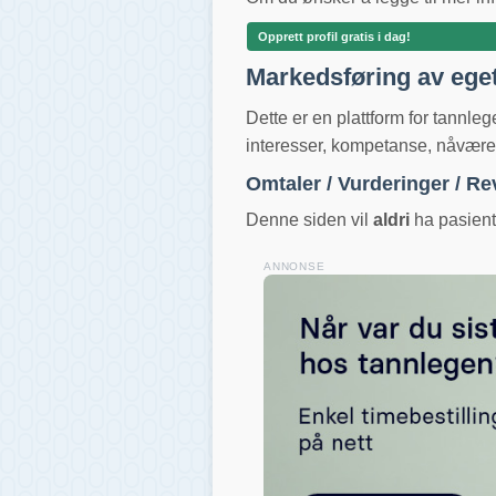
Opprett profil gratis i dag!
Markedsføring av ege
Dette er en plattform for tannle
interesser, kompetanse, nåværend
Omtaler / Vurderinger / R
Denne siden vil
aldri
ha pasientv
ANNONSE