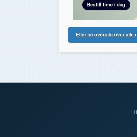
Eller se oversikt over alle 
H