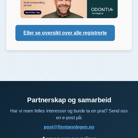
Eller se oversikt over alle registrerte
Partnerskap og samarbeid
Har vi noen felles interesser og burde ta en prat? Send oss
en e-post på:
post@finntannlegen.no