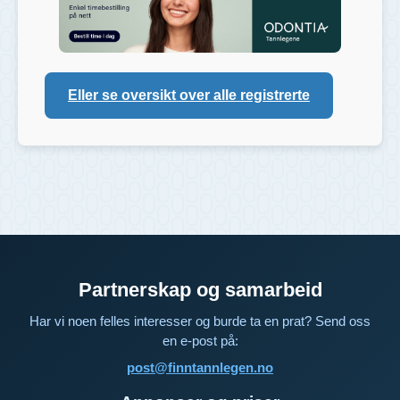
Eller se oversikt over alle registrerte
Partnerskap og samarbeid
Har vi noen felles interesser og burde ta en prat? Send oss
en e-post på:
post@finntannlegen.no