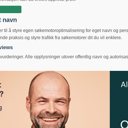
t navn
ger til å styre egen søkemotoroptimalisering for eget navn og pe
e praksis og styre trafikk fra søkemotorer dit du vil enklere.
eviews
urderinger. Alle opplysninger utover offentlig navn og autorisas