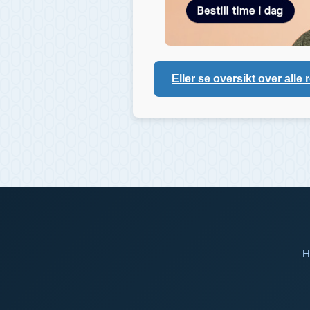
Eller se oversikt over alle 
H