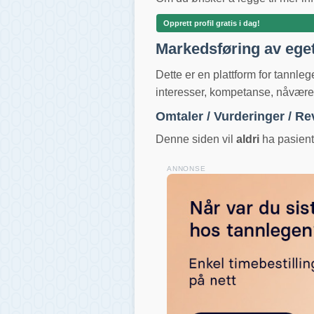
Opprett profil gratis i dag!
Markedsføring av ege
Dette er en plattform for tannle
interesser, kompetanse, nåværend
Omtaler / Vurderinger / R
Denne siden vil
aldri
ha pasientv
ANNONSE