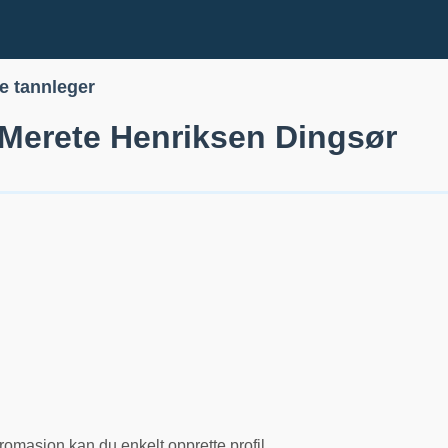
le tannleger
 Merete Henriksen Dingsør
romasjon kan du enkelt opprette profil