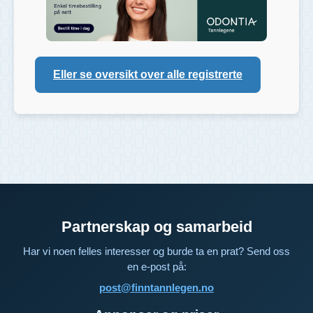
Eller se oversikt over alle registrerte
Partnerskap og samarbeid
Har vi noen felles interesser og burde ta en prat? Send oss
en e-post på:
post@finntannlegen.no