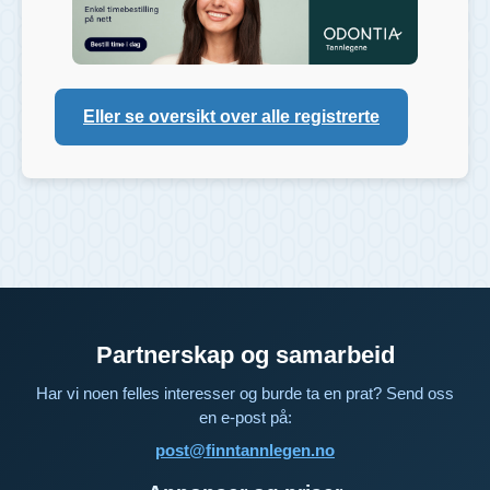
Eller se oversikt over alle registrerte
Partnerskap og samarbeid
Har vi noen felles interesser og burde ta en prat? Send oss
en e-post på:
post@finntannlegen.no