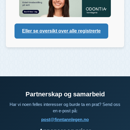
Eller se oversikt over alle registrerte
Partnerskap og samarbeid
Har vi noen felles interesser og burde ta en prat? Send oss
en e-post på:
post@finntannlegen.no