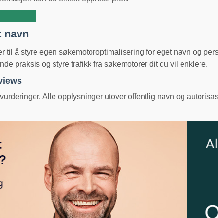
t navn
ger til å styre egen søkemotoroptimalisering for eget navn og pe
e praksis og styre trafikk fra søkemotorer dit du vil enklere.
eviews
urderinger. Alle opplysninger utover offentlig navn og autorisas