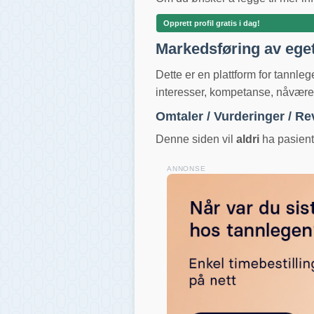
Opprett profil gratis i dag!
Markedsføring av ege
Dette er en plattform for tannle
interesser, kompetanse, nåværend
Omtaler / Vurderinger / R
Denne siden vil
aldri
ha pasientv
ANNONSE