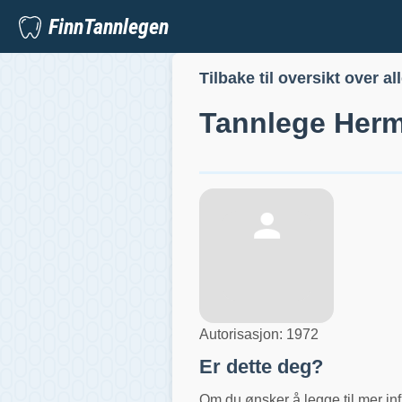
FinnTannlegen
Tilbake til oversikt over al
Tannlege
Herm
Autorisasjon:
1972
Er dette deg?
Om du ønsker å legge til mer inf