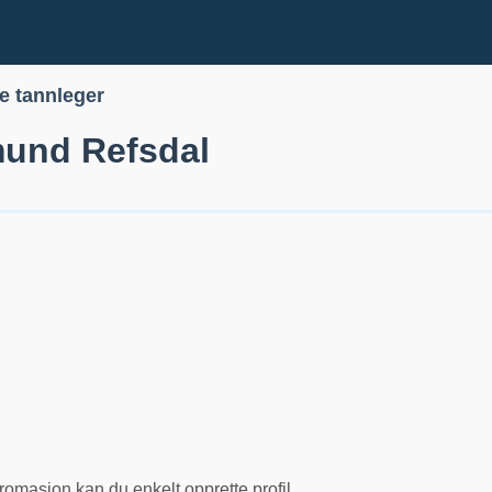
le tannleger
und Refsdal
romasjon kan du enkelt opprette profil