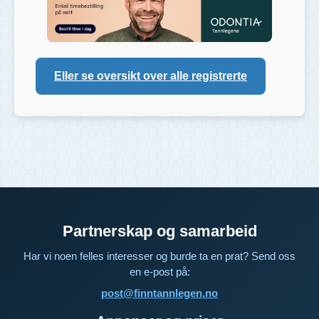
Eller se oversikt over alle registrerte
Partnerskap og samarbeid
Har vi noen felles interesser og burde ta en prat? Send oss
en e-post på:
post@finntannlegen.no