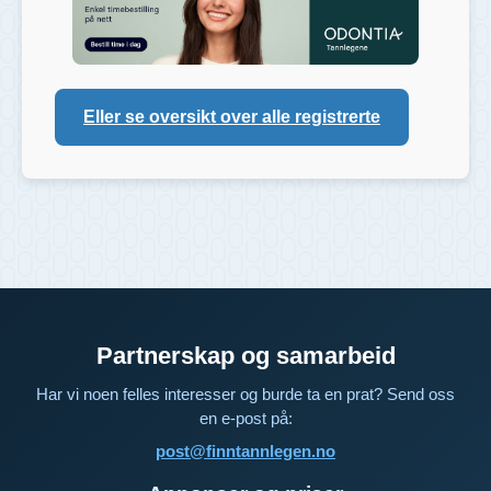
Eller se oversikt over alle registrerte
Partnerskap og samarbeid
Har vi noen felles interesser og burde ta en prat? Send oss
en e-post på:
post@finntannlegen.no