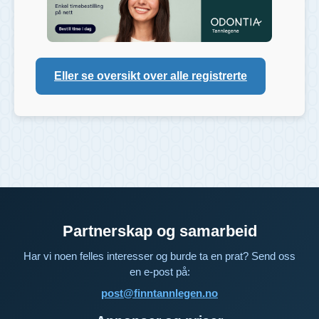
Eller se oversikt over alle registrerte
Partnerskap og samarbeid
Har vi noen felles interesser og burde ta en prat? Send oss
en e-post på:
post@finntannlegen.no