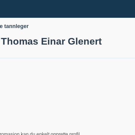
le tannleger
 Thomas Einar Glenert
romasjon kan du enkelt opprette profil