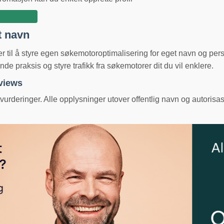
t navn
ger til å styre egen søkemotoroptimalisering for eget navn og pe
e praksis og styre trafikk fra søkemotorer dit du vil enklere.
eviews
urderinger. Alle opplysninger utover offentlig navn og autorisas