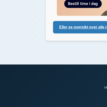
Eller se oversikt over alle 
H