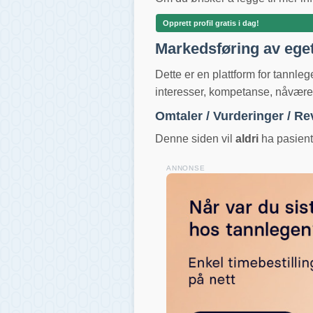
Opprett profil gratis i dag!
Markedsføring av ege
Dette er en plattform for tannle
interesser, kompetanse, nåværend
Omtaler / Vurderinger / R
Denne siden vil
aldri
ha pasientv
ANNONSE