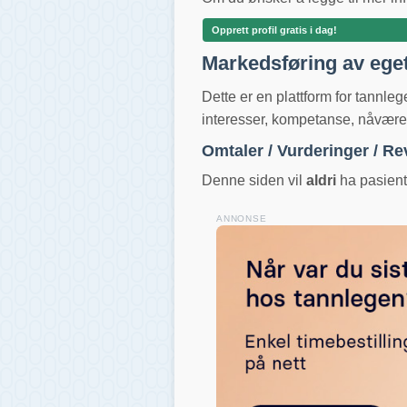
Opprett profil gratis i dag!
Markedsføring av ege
Dette er en plattform for tannle
interesser, kompetanse, nåværend
Omtaler / Vurderinger / R
Denne siden vil
aldri
ha pasientv
ANNONSE