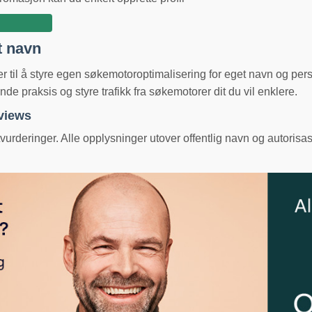
t navn
ger til å styre egen søkemotoroptimalisering for eget navn og pe
e praksis og styre trafikk fra søkemotorer dit du vil enklere.
eviews
urderinger. Alle opplysninger utover offentlig navn og autorisas