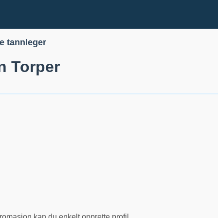
le tannleger
n Torper
romasjon kan du enkelt opprette profil