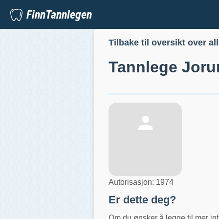
FinnTannlegen
Tilbake til oversikt over al
Tannlege
Joru
Autorisasjon:
1974
Er dette deg?
Om du ønsker å legge til mer inf