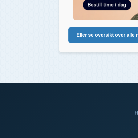
Eller se oversikt over alle 
H