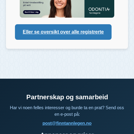
Eller se oversikt over alle registrerte
Partnerskap og samarbeid
Har vi noen felles interesser og burde ta en prat? Send oss
en e-post på:
post@finntannlegen.no