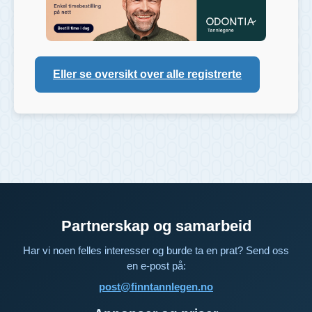
Eller se oversikt over alle registrerte
Partnerskap og samarbeid
Har vi noen felles interesser og burde ta en prat? Send oss
en e-post på:
post@finntannlegen.no