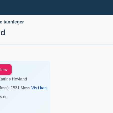
le tannleger
nd
 time
atrine Hovland
Moss)
,
1531
Moss
Vis i kart
s.no