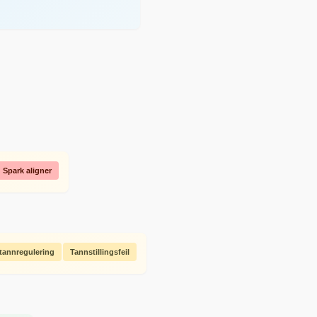
Spark aligner
tannregulering
Tannstillingsfeil