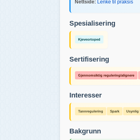
Nettside:
Lenke til praksis
Spesialisering
Kjeveortoped
Sertifisering
Gjennomsiktig regulering/alignere
Interesser
Tannregulering
Spark
Usynlig 
Bakgrunn