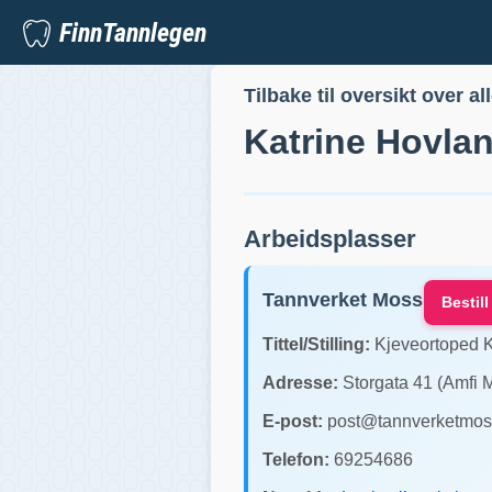
FinnTannlegen
Tilbake til oversikt over al
Katrine Hovla
Arbeidsplasser
Tannverket Moss
Bestill
Tittel/Stilling:
Kjeveortoped K
Adresse:
Storgata 41 (Amfi 
E-post:
post@tannverketmos
Telefon:
69254686