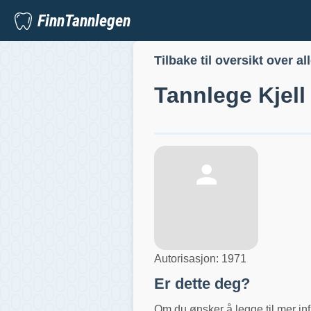
FinnTannlegen
Tilbake til oversikt over al
Tannlege
Kjel
Autorisasjon:
1971
Er dette deg?
Om du ønsker å legge til mer inf