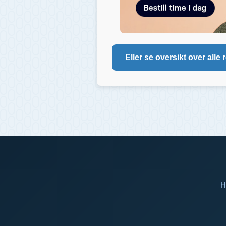
Eller se oversikt over alle 
H