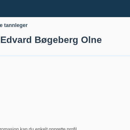
le tannleger
l Edvard Bøgeberg Olne
romasjon kan du enkelt opprette profil