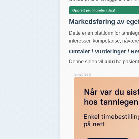
Opprett profil gratis i dag!
Markedsføring av ege
Dette er en plattform for tannle
interesser, kompetanse, nåværend
Omtaler / Vurderinger / R
Denne siden vil
aldri
ha pasientv
ANNONSE