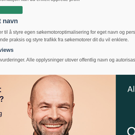
t navn
ger til å styre egen søkemotoroptimalisering for eget navn og pe
e praksis og styre trafikk fra søkemotorer dit du vil enklere.
eviews
urderinger. Alle opplysninger utover offentlig navn og autorisas