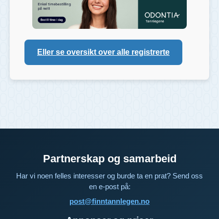
Eller se oversikt over alle registrerte
Partnerskap og samarbeid
Har vi noen felles interesser og burde ta en prat? Send oss
en e-post på:
post@finntannlegen.no