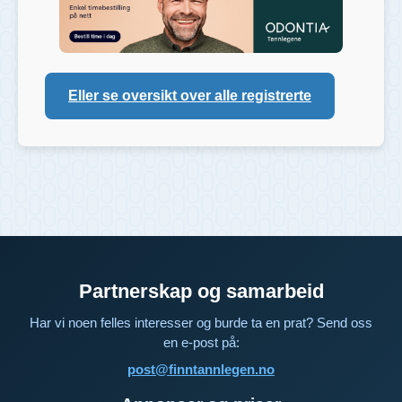
Eller se oversikt over alle registrerte
Partnerskap og samarbeid
Har vi noen felles interesser og burde ta en prat? Send oss
en e-post på:
post@finntannlegen.no