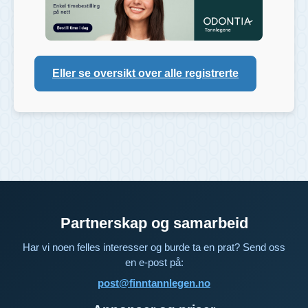
Eller se oversikt over alle registrerte
Partnerskap og samarbeid
Har vi noen felles interesser og burde ta en prat? Send oss
en e-post på:
post@finntannlegen.no