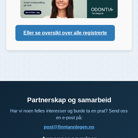
Eller se oversikt over alle registrerte
Partnerskap og samarbeid
Har vi noen felles interesser og burde ta en prat? Send oss
en e-post på:
post@finntannlegen.no