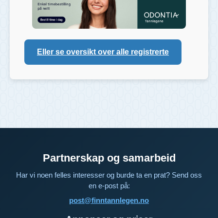
Eller se oversikt over alle registrerte
Partnerskap og samarbeid
Har vi noen felles interesser og burde ta en prat? Send oss
en e-post på:
post@finntannlegen.no