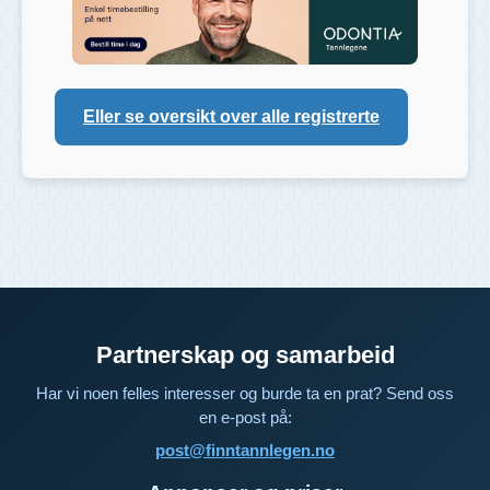
Eller se oversikt over alle registrerte
Partnerskap og samarbeid
Har vi noen felles interesser og burde ta en prat? Send oss
en e-post på:
post@finntannlegen.no