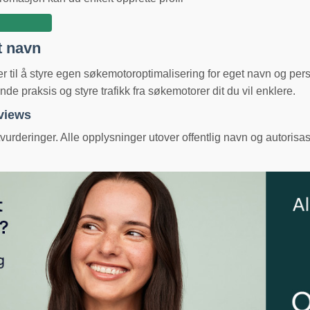
t navn
ger til å styre egen søkemotoroptimalisering for eget navn og pe
e praksis og styre trafikk fra søkemotorer dit du vil enklere.
eviews
urderinger. Alle opplysninger utover offentlig navn og autorisas