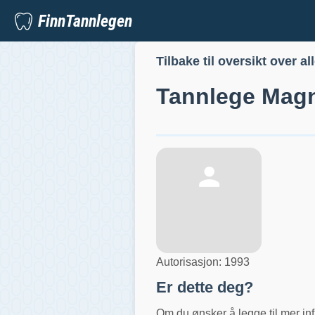
FinnTannlegen
Tilbake til oversikt over al
Tannlege
Magn
Autorisasjon:
1993
Er dette deg?
Om du ønsker å legge til mer inf