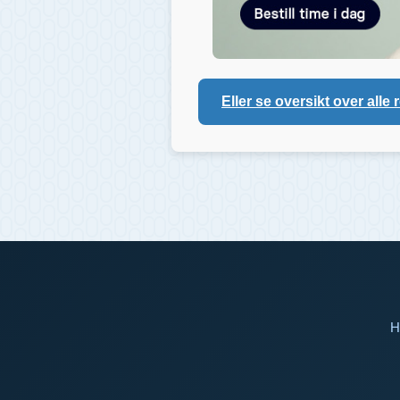
Eller se oversikt over alle 
H