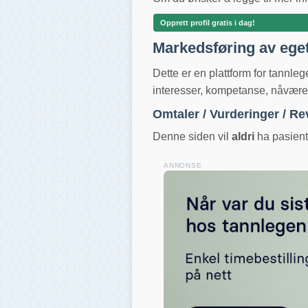
Opprett profil gratis i dag!
Markedsføring av ege
Dette er en plattform for tannle
interesser, kompetanse, nåværend
Omtaler / Vurderinger / R
Denne siden vil
aldri
ha pasientv
ANNONSE