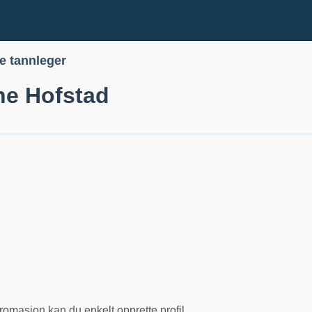
le tannleger
e Hofstad
romasjon kan du enkelt opprette profil