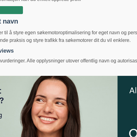
t navn
ger til å styre egen søkemotoroptimalisering for eget navn og pe
e praksis og styre trafikk fra søkemotorer dit du vil enklere.
eviews
urderinger. Alle opplysninger utover offentlig navn og autorisas