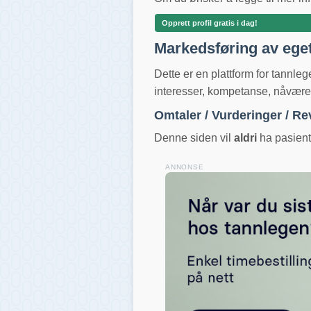
Opprett profil gratis i dag!
Markedsføring av ege
Dette er en plattform for tannle
interesser, kompetanse, nåværend
Omtaler / Vurderinger / R
Denne siden vil
aldri
ha pasientv
ANNONSE