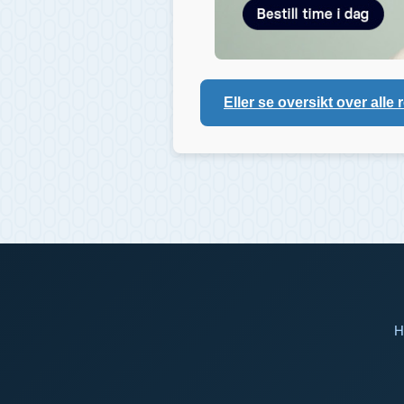
Eller se oversikt over alle 
H