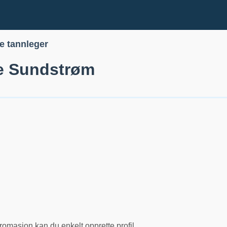
le tannleger
e Sundstrøm
romasjon kan du enkelt opprette profil