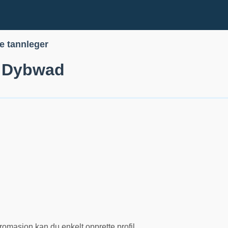
le tannleger
 Dybwad
romasjon kan du enkelt opprette profil