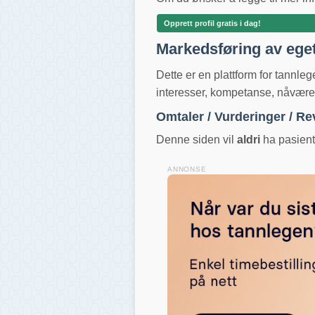
Opprett profil gratis i dag!
Markedsføring av ege
Dette er en plattform for tannle
interesser, kompetanse, nåværend
Omtaler / Vurderinger / R
Denne siden vil
aldri
ha pasientv
ANNONSE