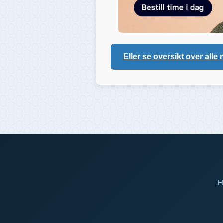
Eller se oversikt over alle 
H