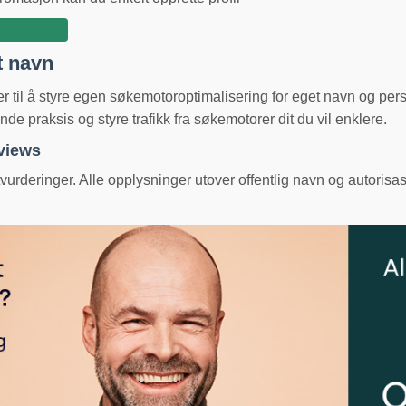
t navn
ger til å styre egen søkemotoroptimalisering for eget navn og pe
e praksis og styre trafikk fra søkemotorer dit du vil enklere.
eviews
urderinger. Alle opplysninger utover offentlig navn og autorisas